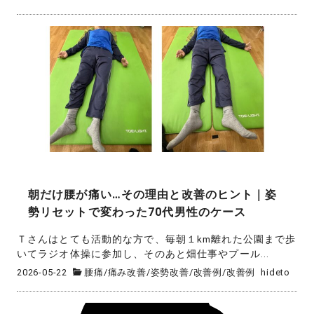
朝だけ腰が痛い…その理由と改善のヒント｜姿
勢リセットで変わった70代男性のケース
Ｔさんはとても活動的な方で、毎朝１km離れた公園まで歩
いてラジオ体操に参加し、そのあと畑仕事やプール...
2026-05-22
腰痛
/
痛み改善
/
姿勢改善
/
改善例
/
改善例
hideto