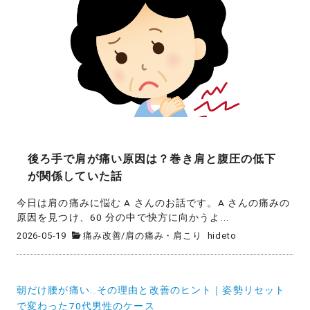
後ろ手で肩が痛い原因は？巻き肩と腹圧の低下
が関係していた話
今日は肩の痛みに悩む A さんのお話です。A さんの痛みの
原因を見つけ、60 分の中で快方に向かうよ...
2026-05-19
痛み改善
/
肩の痛み・肩こり
hideto
投
朝だけ腰が痛い…その理由と改善のヒント｜姿勢リセット
稿
で変わった70代男性のケース